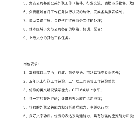
5、负责公司基础公关外联工作（接待、行业交流、辅助市场销售、政
6、负责区域当月工作任务执行状况的统计，完成各类报表编制；
7、协助关键厂家、合作伙伴往来商务文件的处理；
8、就本区域事务与公司各部的联络、协调、配合；
9、上级交办的其他工作任务。
岗位要求：
1、本科或以上学历，行政、商务英语、市场营销类专业优先；
2、五年以上行政工作经验，三年以上同岗位工作经验优先；
3、优秀的英文听说读写能力，CET-6或以上水平；
4、具一定的管理经验；计算机办公软件运用熟练；
5、较强的外联公关能力和分析处理能力，卓越执行力；
6、良好文字功底，优秀的表达及沟通能力，具有较强的应变能力和良