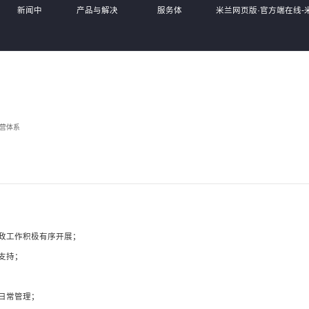
新闻中
产品与解决
服务体
米兰网页版·官方端在线-
心
方案
系
MiLan(中国),
营体系
政工作积极有序开展；
支持；
日常管理；