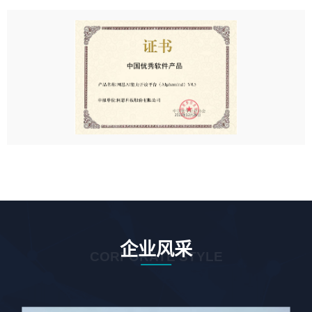
企业风采
CORPORATE STYLE