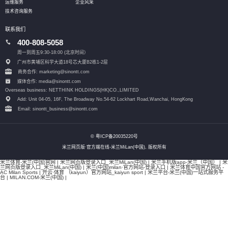
运维服务
企业风采
技术咨询服务
联系我们
400-808-5058
周一到周五9:30-18:00 (北京时间）
广州市黄埔区科学大道18号芯大厦B2栋1-2层
商务合作: marketing@sinontt.com
媒体合作: media@sinontt.com
Overseas business: NETTHINK HOLDINGS(HK)CO.,LIMITED
Add: Unit 04-05, 16F, The Broadway No.54-62 Lockhart Road,
Wanchai, HongKong
Email: sinontt_business@sinontt.com
© 粤ICP备20035220号
米兰网页版·官方端在线-米兰MiLan(中国), 版权所有
米兰体育-米兰(中国)官网
|
米兰网页版登录入口_米兰MiLan(中国)
|
米兰手机版app-米兰（中国）
|
米
兰网页版登录入口_米兰MiLan(中国)
|
米兰(中国)milan·官方网站-登录入口
|
米兰体育中国官方网站 -
AC Milan Sports
|
开云·体育 （kaiyun）官方网站_kaiyun sport
|
米兰平台-米兰(中国)一站式服务平
台
|
MILAN.COM-米兰(中国)
|