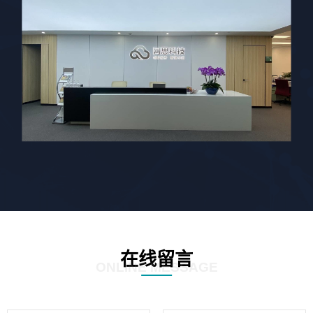
在线留言
ONLINE MESSAGE