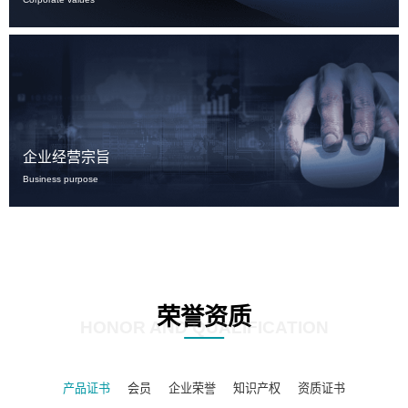
企业经营宗旨
Business purpose
荣誉资质
HONOR AND QUALIFICATION
产品证书
会员
企业荣誉
知识产权
资质证书