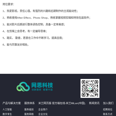
岗位要求：
1、热爱影视，责任心强，有强烈的兴趣和后期制作的主观能动性；
2、熟练使用After Effect、Photo Shop、熟练掌握视频剪辑和特效包装软件；
3、能对影片后期进行整体调色控制，具备一定审美感；
4、在剪辑上会思考，有一定编导思维；
5、踏实， 勤奋，愿意在工作中不断学习，提高自我；
6、能与同事友好相处。
产品与解决方案
服务体系
米兰网页版·官方端在线-米兰MiLan(中国),
新闻资讯
加入我们
人工智能
服务级别
企业简介
招聘岗位
数字孪生
服务网络
企业文化
联系方式