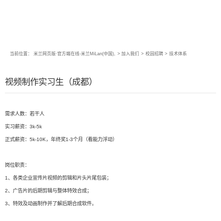
当前位置：
米兰网页版·官方端在线-米兰MiLan(中国),
>
加入我们
>
校园招聘
>
技术体系
视频制作实习生（成都）
需求人数：若干人
实习薪资：3k-5k
正式薪资：5k-10K，年终奖1-3个月（看能力浮动）
岗位职责：
1、各类企业宣传片视频的剪辑和片头片尾包装；
2、广告片的后期剪辑与整体特效合成；
3、特效及动画制作并了解后期合成软件。